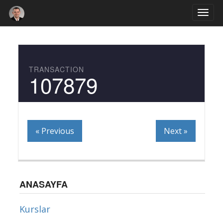
Togg
navi
TRANSACTION
107879
« Previous
Next »
ANASAYFA
Kurslar