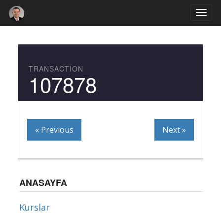
Togg
navi
TRANSACTION
107878
« Previous
Next »
ANASAYFA
Kurslar