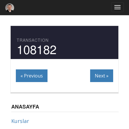
Togg
navi
TRANSACTION
108182
« Previous
Next »
ANASAYFA
Kurslar