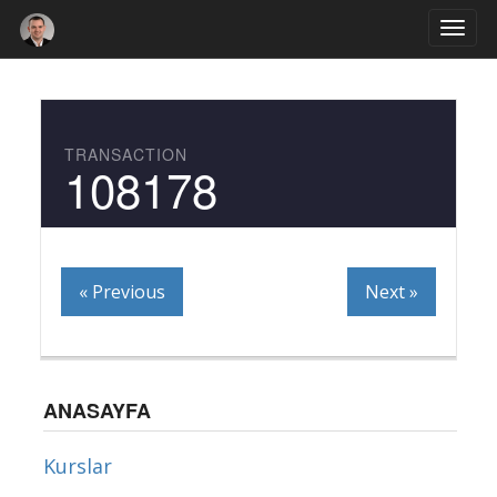
Togg
navi
TRANSACTION
108178
« Previous
Next »
ANASAYFA
Kurslar