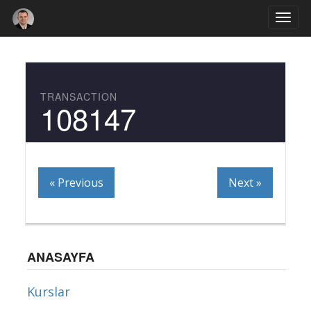
Togg
navi
TRANSACTION
108147
« Previous
Next »
ANASAYFA
Kurslar