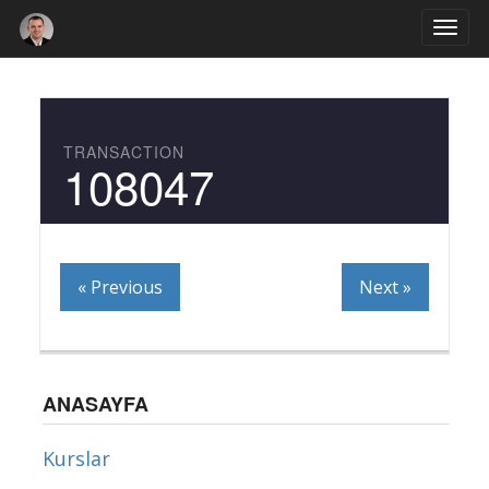
Togg
navi
TRANSACTION
108047
« Previous
Next »
ANASAYFA
Kurslar