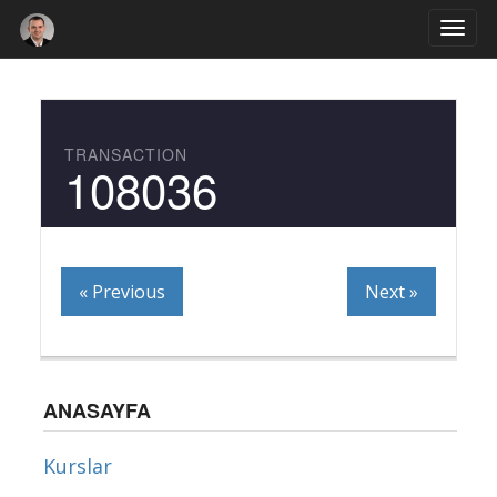
Togg
navi
TRANSACTION
108036
« Previous
Next »
ANASAYFA
Kurslar