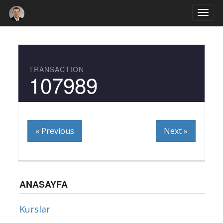
Togg
navi
TRANSACTION
107989
« Previous
Next »
ANASAYFA
Kurslar