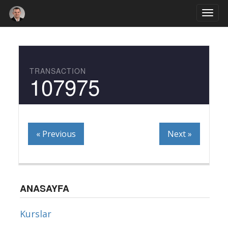
Togg
navi
TRANSACTION
107975
« Previous
Next »
ANASAYFA
Kurslar