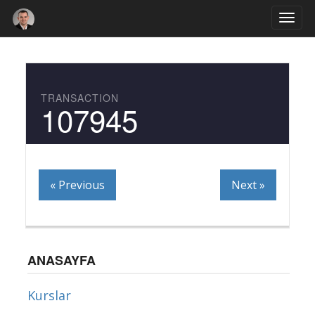
Togg
navi
TRANSACTION
107945
« Previous
Next »
ANASAYFA
Kurslar