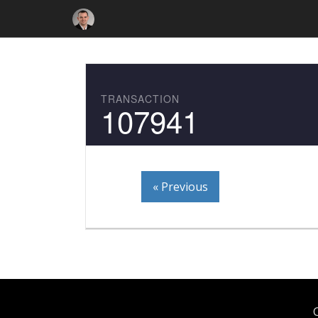
TRANSACTION
107941
« Previous