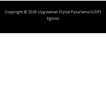
Copyright © 2026 Uygulamalı Dijital Pazarlama (UDP)
Eğitimi