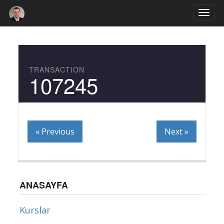
Togg
navi
TRANSACTION
107245
« Previous
Next »
ANASAYFA
Kurslar