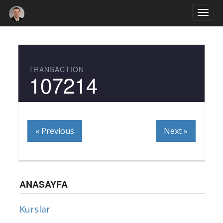
Togg
navi
TRANSACTION
107214
« Previous
Next »
ANASAYFA
Kurslar