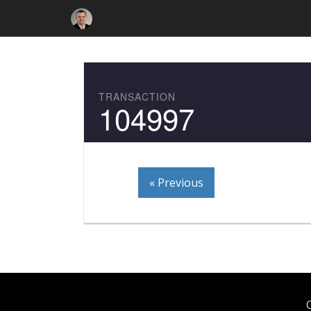
TRANSACTION
104997
« Previous