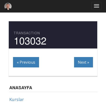
Togg
navi
TRANSACTION
103032
« Previous
Next »
ANASAYFA
Kurslar