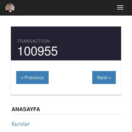
Togg
navi
TRANSACTION
100955
« Previous
Next »
ANASAYFA
Kurslar