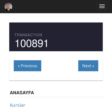
Togg
navi
TRANSACTION
100891
« Previous
Next »
ANASAYFA
Kurslar