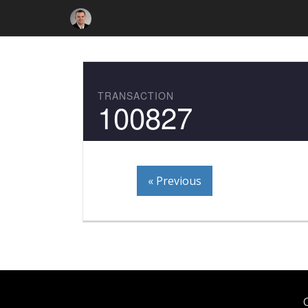
TRANSACTION
100827
« Previous