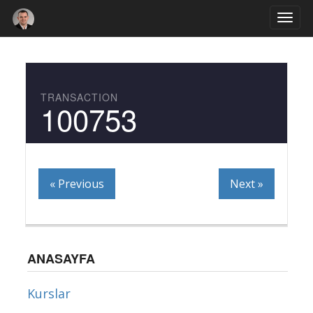
Togg
navi
TRANSACTION
100753
« Previous
Next »
ANASAYFA
Kurslar