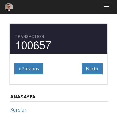
Togg
navi
TRANSACTION
100657
« Previous
Next »
ANASAYFA
Kurslar