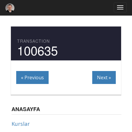
Togg
navi
TRANSACTION
100635
« Previous
Next »
ANASAYFA
Kurslar