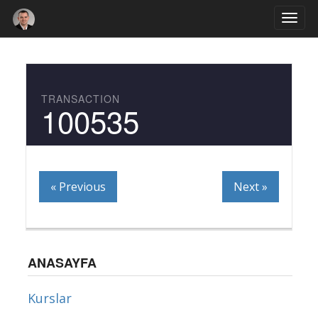
Togg
navi
TRANSACTION
100535
« Previous
Next »
ANASAYFA
Kurslar