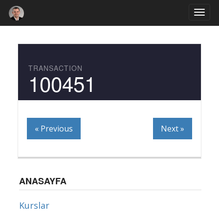
Togg
navi
TRANSACTION
100451
« Previous
Next »
ANASAYFA
Kurslar