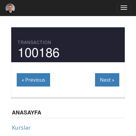
Togg
navi
TRANSACTION
100186
« Previous
Next »
ANASAYFA
Kurslar