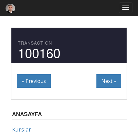
Togg
navi
TRANSACTION
100160
« Previous
Next »
ANASAYFA
Kurslar