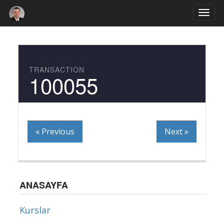
Togg
navi
TRANSACTION
100055
« Previous
Next »
ANASAYFA
Kurslar