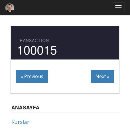
Togg
navi
TRANSACTION
100015
« Previous
Next »
ANASAYFA
Kurslar