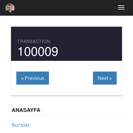
Togg
navi
TRANSACTION
100009
« Previous
Next »
ANASAYFA
Kurslar